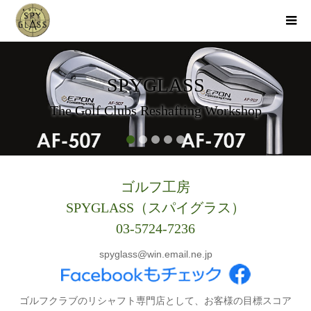
SPYGLASS
The Golf Clubs Reshafting Workshop
2
3
4
5
ゴルフ工房
SPYGLASS（スパイグラス）
03-5724-7236
spyglass@win.email.ne.jp
ゴルフクラブのリシャフト専門店として、お客様の目標スコア