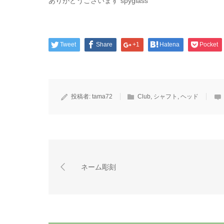
ありがとうございます spyglass
Tweet
Share
+1
Hatena
Pocket
投稿者:
tama72
Club
,
シャフト
,
ヘッド
ネーム彫刻