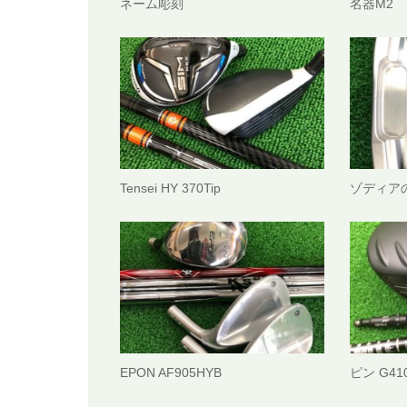
ネーム彫刻
名器M2
Tensei HY 370Tip
ゾディア
EPON AF905HYB
ピン G410