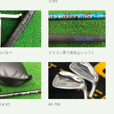
エボ6
のパター
ドラコン界で有名なシャフト
 & XC
AF-706