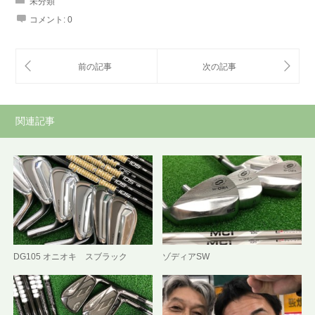
未分類
コメント:
0
関連記事
DG105 オニオキ スブラック
ゾディアSW